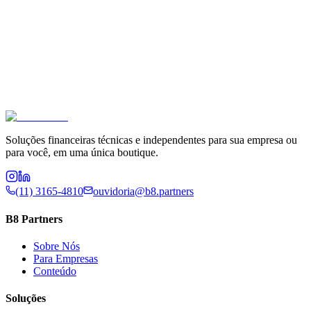
Fale Conosco
Soluções financeiras técnicas e independentes para sua empresa ou
Ver Serviços
para você, em uma única boutique.
(11) 3165-4810
ouvidoria@b8.partners
B8 Partners
Sobre Nós
Para Empresas
Conteúdo
Soluções