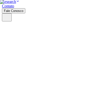
Research
Contato
Fale Conosco
Nossos Serviços
Conheça a B8